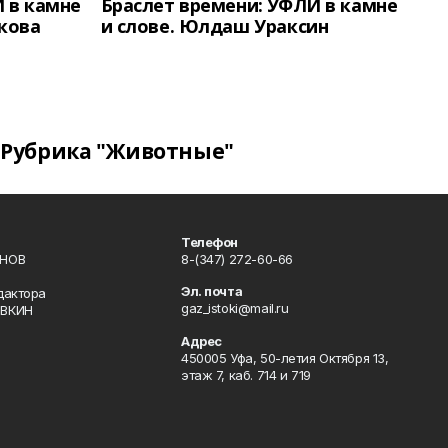
 в камне
Браслет времени: УФЛИ в камне
кова
и слове. Юлдаш Ураксин
Рубрика "Животные"
Телефон
ИНОВ
8-(347) 272-60-66
Эл. почта
дактора
gaz_istoki@mail.ru
ОВКИН
Адрес
450005 Уфа, 50-летия Октября 13,
этаж 7, каб. 714 и 719