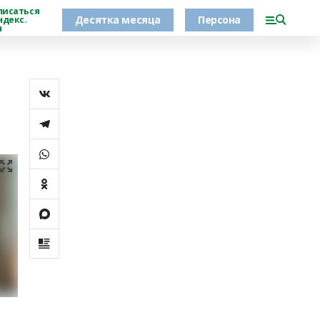
писаться
Десятка месяца
Персона
ндекс.
н