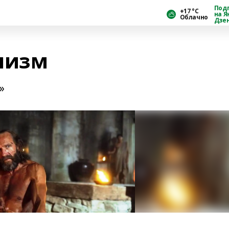
Под
+17 °С
на Я
Облачно
Дзе
низм
»