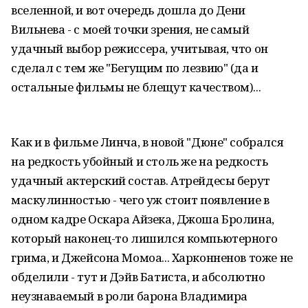
вселенной, и вот очередь дошла до Дени
Вильнева - с моей точки зрения, не самый
удачный выбор режиссера, учитывая, что он
сделал с тем же "Бегущим по лезвию" (да и
остальные фильмы не блещут качеством)...
Как и в фильме Линча, в новой "Дюне" собрался
на редкость убойный и столь же на редкость
удачный актерский состав. Атрейдесы берут
маскулинностью - чего уж стоит появление в
одном кадре Оскара Айзека, Джоша Бролина,
который наконец-то лишился компьютерного
грима, и Джейсона Момоа... Харконненов тоже не
обделили - тут и Дэйв Батиста, и абсолютно
неузнаваемый в роли барона Владимира