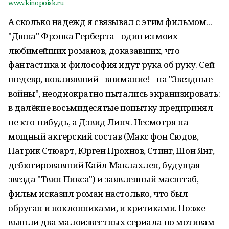
www.kinopoisk.ru
А сколько надежд я связывал с этим фильмом...
"Дюна" Фрэнка Герберта - один из моих
любимейших романов, доказавших, что
фантастика и философия идут рука об руку. Сей
шедевр, повлиявший - внимание! - на "Звездные
войны", неоднократно пытались экранизировать:
в далёкие восьмидесятые попытку предпринял
не кто-нибудь, а Дэвид Линч. Несмотря на
мощный актерский состав (Макс фон Сюдов,
Патрик Стюарт, Юрген Прохнов, Стинг, Шон Янг,
дебютировавший Кайл Маклахлен, будущая
звезда "Твин Пикса") и заявленный масштаб,
фильм исказил роман настолько, что был
обруган и поклонниками, и критиками. Позже
вышли два малоизвестных сериала по мотивам