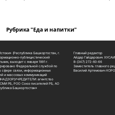
Рубрика "Еда и напитки"
Истоки» (Республика Башкортостан, г.
Главный редактор
формационно-публицистический
Айдар Гайдарович ХУСА
ьник, выходит с января 1991 г.
8-(347) 272-60-66
рировано Федеральной службой по
Заместитель главного ре
в сфере связи, информационных
Василий Артемович КОР
ий и массовых коммуникаций
НАДЗОР)УЧРЕДИТЕЛИ: агентство
 СМИ РБ, РОО Союз писателей РБ, АО
публика Башкортостан»