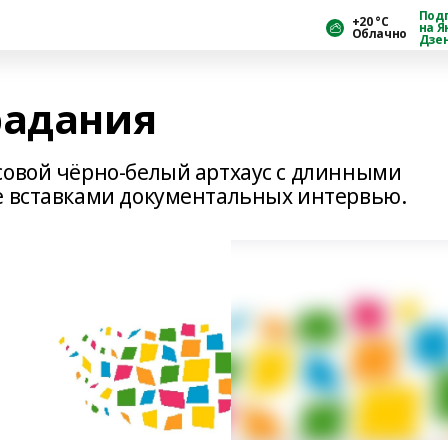
Под
+20 °С
на Я
Облачно
Дзе
радания
совой чёрно-белый артхаус с длинными
е вставками документальных интервью.