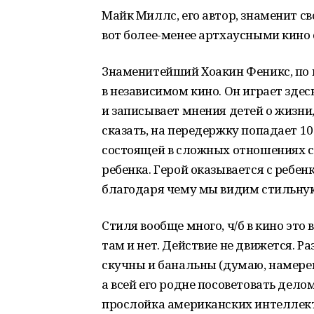
Майк Миллс, его автор, знаменит с
вот более-менее артхаусными кино 
Знаменитейший Хоакин Феникс, по п
в независимом кино. Он играет зде
и записывает мнения детей о жизни,
сказать, на передержку попадает 1
состоящей в сложных отношениях 
ребенка. Герой оказывается с ребен
благодаря чему мы видим стильную
Стиля вообще много, ч/б в кино это
там и нет. Действие не движется. Р
скучны и банальны (думаю, намерен
а всей его родне посоветовать делом
прослойка американских интеллект