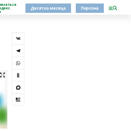
писаться
Десятка месяца
Персона
ндекс.
н