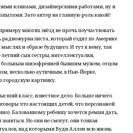
воими клипами, дизайнерскими работами, ну и
опытами. Зато актер на главную роль какой!
римеру многих звёзд не прочь поучаствовать
сь радиожурналиста, который ездит по Америке
 мыслях и образе будущего. И тут к нему, так
0-летний сын сестры, интеллектуалки,
с больным шизофренией бывшим мужем, отцом
ком, несколько аутичным, в Нью-Йорке,
 городскую картинку.
 высший класс, известное дело. Больше ничего
азговоры что настоящих детей, что персонажей
но). Балованному ребенку хочется ремня дать,
 заняться. Но они не смогут, они тонкая
уалов, над которыми Вуди Аллен всю жизнь