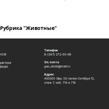
Рубрика "Животные"
Телефон
ИНОВ
8-(347) 272-60-66
Эл. почта
дактора
gaz_istoki@mail.ru
ОВКИН
Адрес
450005 Уфа, 50-летия Октября 13,
этаж 7, каб. 714 и 719