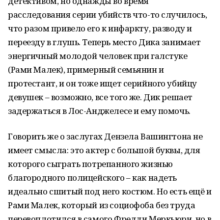
детективом, но однажды во время
расследования серии убийств что-то случилось,
что разом привело его к инфаркту, разводу и
переезду в глушь. Теперь место Дика занимает
энергичный молодой человек при галстуке
(Рами Малек), примерный семьянин и
протестант, и он тоже ищет серийного убийцу
девушек – возможно, все того же. Дик решает
задержаться в Лос-Анджелесе и ему помочь.
Говорить же о заслугах Дензела Вашингтона не
имеет смысла: это актер с большой буквы, для
которого сыграть потрепанного жизнью
благородного полицейского – как надеть
идеально сшитый под него костюм. Но есть ещё и
Рами Малек, который из социофоба без труда
перевоплотился в самого Фредди Меркьюри, но в