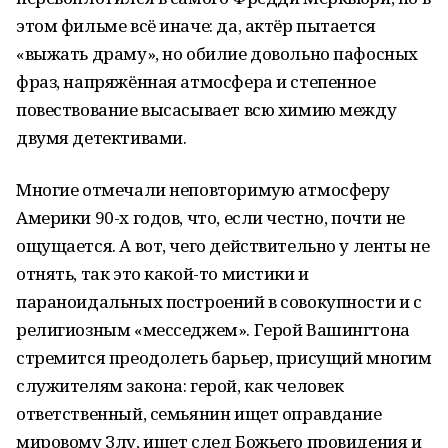
этом фильме всё иначе: да, актёр пытается
«выжать драму», но обилие довольно пафосных
фраз, напряжённая атмосфера и степенное
повествование высасывает всю химию между
двумя детективами.
Многие отмечали неповторимую атмосферу
Америки 90-х годов, что, если честно, почти не
ощущается. А вот, чего действительно у ленты не
отнять, так это какой-то мистики и
параноидальных построений в совокупности и с
религиозным «месседжем». Герой Вашингтона
стремится преодолеть барьер, присущий многим
служителям закона: герой, как человек
ответственный, семьянин ищет оправдание
мировому Злу, ищет след Божьего провидения и