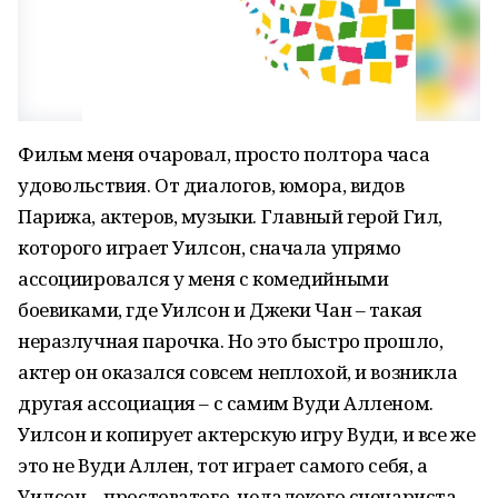
Фильм меня очаровал, просто полтора часа
удовольствия. От диалогов, юмора, видов
Парижа, актеров, музыки. Главный герой Гил,
которого играет Уилсон, сначала упрямо
ассоциировался у меня с комедийными
боевиками, где Уилсон и Джеки Чан – такая
неразлучная парочка. Но это быстро прошло,
актер он оказался совсем неплохой, и возникла
другая ассоциация – с самим Вуди Алленом.
Уилсон и копирует актерскую игру Вуди, и все же
это не Вуди Аллен, тот играет самого себя, а
Уилсон – простоватого, недалекого сценариста,