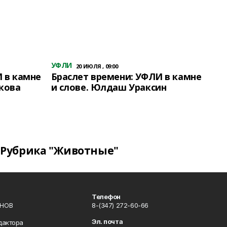
УФЛИ
20 ИЮЛЯ , 09:00
 в камне
Браслет времени: УФЛИ в камне
кова
и слове. Юлдаш Ураксин
Рубрика "Животные"
Телефон
ИНОВ
8-(347) 272-60-66
Эл. почта
дактора