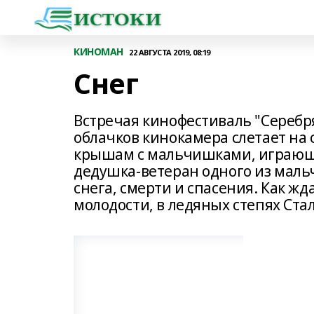
КИНОМАН
22 АВГУСТА 2019, 08:19
Снег
Встречая кинофестиваль "Серебр
облачков кинокамера слетает на 
крышам с мальчишками, играющими
дедушка-ветеран одного из маль
снега, смерти и спасения. Как жда
молодости, в ледяных степях Ста