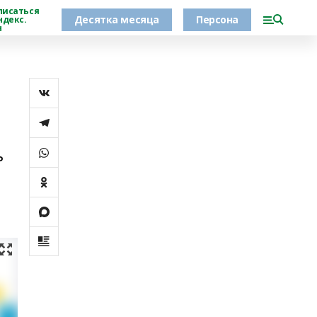
писаться
Десятка месяца
Персона
ндекс.
н
ь