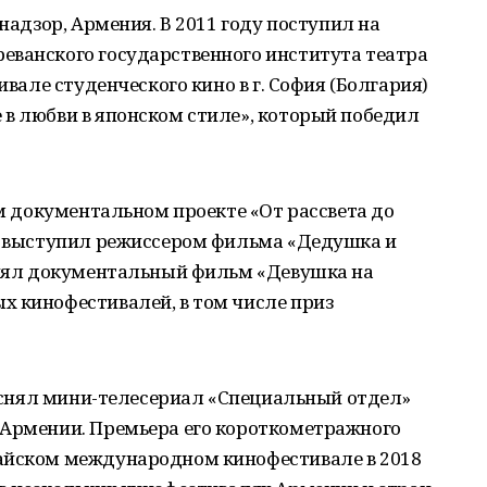
анадзор, Армения. В 2011 году поступил на
еванского государственного института театра
ивале студенческого кино в г. София (Болгария)
в любви в японском стиле», который победил
ом документальном проекте «От рассвета до
та выступил режиссером фильма «Дедушка и
 снял документальный фильм «Девушка на
х кинофестивалей, в том числе приз
ра снял мини-телесериал «Специальный отдел»
 Армении. Премьера его короткометражного
айском международном кинофестивале в 2018