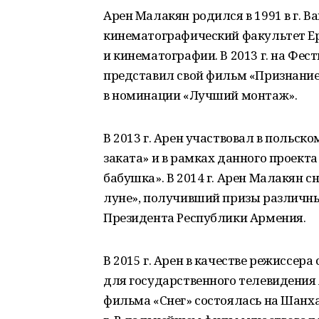
Арен Малакян родился в 1991 в г. В
кинематографический факультет Ер
и кинематографии. В 2013 г. на Фест
представил свой фильм «Признание 
в номинации «Лучший монтаж».
В 2013 г. Арен участвовал в польск
заката» и в рамках данного проек
бабушка». В 2014 г. Арен Малакян
луне», получивший призы различны
Президента Республики Армения.
В 2015 г. Арен в качестве режиссе
для государственного телевидения
фильма «Снег» состоялась на Шанх