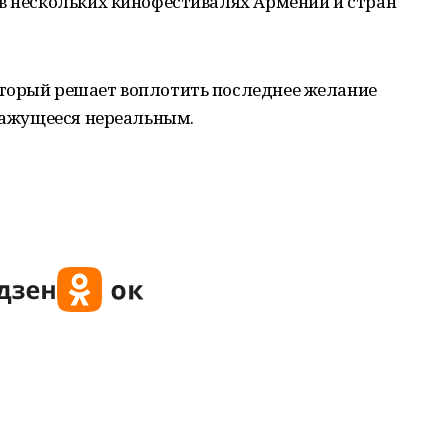
 в нескольких кинофестивалях Армении и стран
торый решает воплотить последнее желание
 кажущееся нереальным.