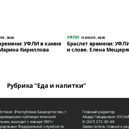
УФЛИ
Я , 06:00
15 ИЮЛЯ , 06:00
времени: УФЛИ в камне
Браслет времени: УФЛИ
 Марина Кириллова
и слове. Елена Мещеря
Рубрика "Еда и напитки"
Истоки» (Республика Башкортостан, г.
Главный редактор
формационно-публицистический
Айдар Гайдарович ХУСА
ьник, выходит с января 1991 г.
8-(347) 272-60-66
рировано Федеральной службой по
Заместитель главного ре