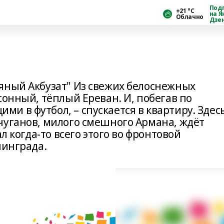
Под
+21 °С
на Я
Облачно
Дзе
яный Акбузат" Из свежих белоснежных
сонный, тёплый Ереван. И, побегав по
 в футбол, – спускается в квартиру. Здес
чуганов, милого смешного Армана, ждёт
л когда-то всего этого во фронтовой
линграда.