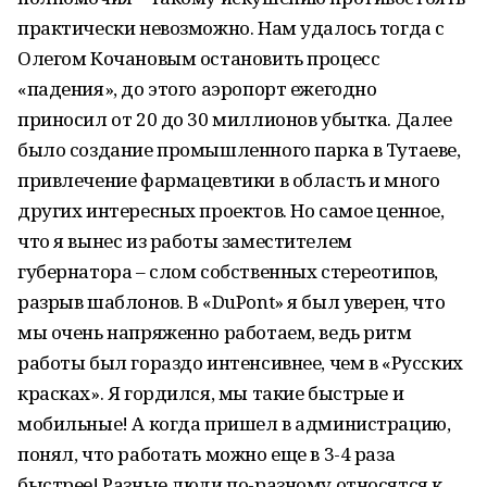
практически невозможно. Нам удалось тогда с
Олегом Кочановым остановить процесс
«падения», до этого аэропорт ежегодно
приносил от 20 до 30 миллионов убытка. Далее
было создание промышленного парка в Тутаеве,
привлечение фармацевтики в область и много
других интересных проектов. Но самое ценное,
что я вынес из работы заместителем
губернатора – слом собственных стереотипов,
разрыв шаблонов. В «DuPont» я был уверен, что
мы очень напряженно работаем, ведь ритм
работы был гораздо интенсивнее, чем в «Русских
красках». Я гордился, мы такие быстрые и
мобильные! А когда пришел в администрацию,
понял, что работать можно еще в 3-4 раза
быстрее! Разные люди по-разному относятся к