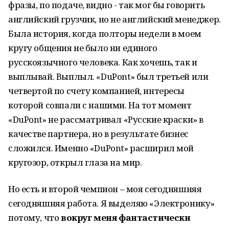
фразы, по подаче, видно - так мог бы говорить
английский грузчик, но не английский менеджер.
Была история, когда полторы недели в моем
кругу общения не было ни единого
русскоязычного человека. Как хочешь, так и
выплывай. Выплыл. «DuPont» был третьей или
четвертой по счету компанией, интересы
которой совпали с нашими. На тот момент
«DuPont» не рассматривал «Русские краски» в
качестве партнера, но в результате бизнес
сложился. Именно «DuPоnt» расширил мой
кругозор, открыл глаза на мир.
Но есть и второй чемпион – моя сегодняшняя
сегодняшняя работа. Я выделяю «Электронику»
потому, что
вокруг меня фантастически