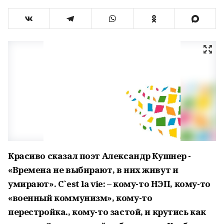
Красиво сказал поэт Александр Кушнер -
«Времена не выбирают, в них живут и
умирают». C`est la vie: – кому-то НЭП, кому-то
«военный коммунизм», кому-то
перестройка., кому-то застой, и крутись как