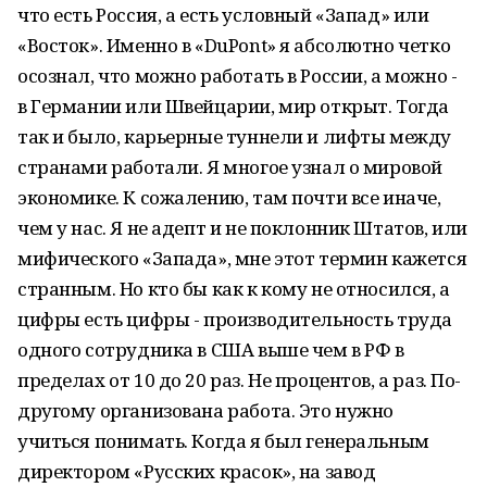
что есть Россия, а есть условный «Запад» или
«Восток». Именно в «DuPont» я абсолютно четко
осознал, что можно работать в России, а можно -
в Германии или Швейцарии, мир открыт. Тогда
так и было, карьерные туннели и лифты между
странами работали. Я многое узнал о мировой
экономике. К сожалению, там почти все иначе,
чем у нас. Я не адепт и не поклонник Штатов, или
мифического «Запада», мне этот термин кажется
странным. Но кто бы как к кому не относился, а
цифры есть цифры - производительность труда
одного сотрудника в США выше чем в РФ в
пределах от 10 до 20 раз. Не процентов, а раз. По-
другому организована работа. Это нужно
учиться понимать. Когда я был генеральным
директором «Русских красок», на завод