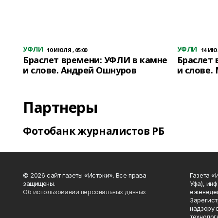
УФЛИ
УФЛИ
10 ИЮЛЯ , 05:00
14 ИЮЛ
Браслет времени: УФЛИ в камне
Браслет 
и слове. Андрей Ошнуров
и слове.
Партнеры
Фотобанк журналистов РБ
© 2026 сайт газеты «Истоки». Все права
Газета «
защищены.
Уфа), ин
Об использовании персональных данных
еженедел
Зарегист
надзору 
технолог