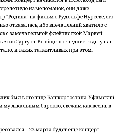
перелетную из меломанок, они даже
р "Родина" на фильм о Рудольфе Нурееве, его
иво отказалась, ибо впечатлений хватило с
ов с замечательной флейтисткой Марией
ься из Сургута. Вообще, последние годы у нас
тало, и таких талантливых при этом.
ьник был в столице Башкортостана. Уфимский
м музыкальным барокко, свежим как весна, в
ресовался – 23 марта будет еще концерт.