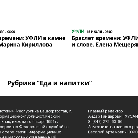
УФЛИ
Я , 06:00
15 ИЮЛЯ , 06:00
времени: УФЛИ в камне
Браслет времени: УФЛИ
 Марина Кириллова
и слове. Елена Мещеря
Рубрика "Еда и напитки"
Истоки» (Республика Башкортостан, г.
Главный редактор
формационно-публицистический
Айдар Гайдарович ХУСА
ьник, выходит с января 1991 г.
8-(347) 272-60-66
рировано Федеральной службой по
Заместитель главного ре
в сфере связи, информационных
Василий Артемович КОР
ий и массовых коммуникаций