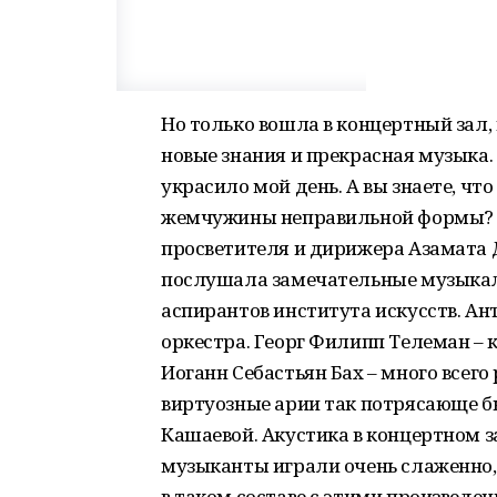
Но только вошла в концертный зал,
новые знания и прекрасная музыка.
украсило мой день. А вы знаете, чт
жемчужины неправильной формы? Я 
просветителя и дирижера Азамата 
послушала замечательные музыкал
аспирантов института искусств. Ан
оркестра. Георг Филипп Телеман – к
Иоганн Себастьян Бах – много всего
виртуозные арии так потрясающе 
Кашаевой. Акустика в концертном з
музыканты играли очень слаженно,
в таком составе с этими произведен