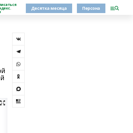
писаться
Десятка месяца
Персона
ндекс.
н
ой
ий