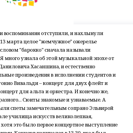
 и воспоминания отступили, и нахлынули
 13 марта целое "жемчужное" ожерелье
о словом "барокко" сначала называли
много узнала об этой музыкальной эпохе от
Даниловича Хасаншина, и естественно
ьные произведения в исполнении студентов и
тонио Вивальди – концерт для двух флейт и
онцерт для альта и оркестра. И конечно же,
 разного... Сюиты знакомые и узнаваемые. А
были спеты замечательным сопрано Эльвирой
але училища искусств великолепная,
 хотя это было первое концертное выступление
иями. Концерт начинался в 13.30, вход был