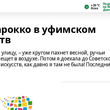
Под
+29 °С
на Я
Ясно
Дзе
рокко в уфимском
тв
улицу, – уже кругом пахнет весной, ручьи
ещет в воздухе. Потом я доехала до Советск
искусств, как давно я там не была! Последн