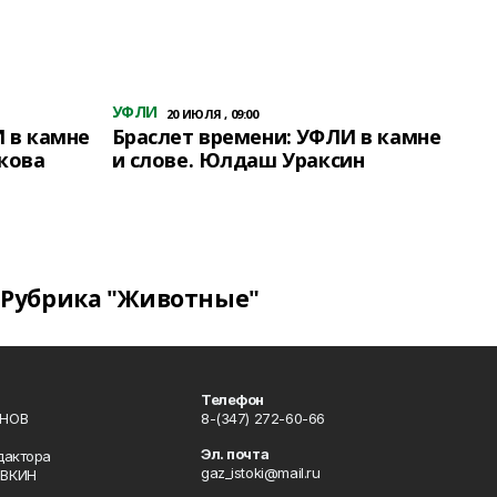
УФЛИ
20 ИЮЛЯ , 09:00
 в камне
Браслет времени: УФЛИ в камне
кова
и слове. Юлдаш Ураксин
Рубрика "Животные"
Телефон
ИНОВ
8-(347) 272-60-66
Эл. почта
дактора
gaz_istoki@mail.ru
ОВКИН