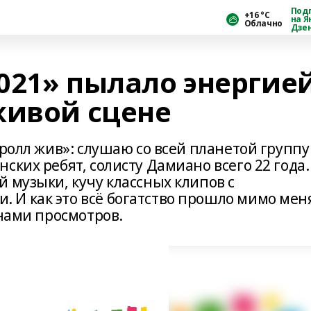
Под
+16 °С
на Я
Облачно
Дзе
021» пылало энергие
живой сцене
-ролл жив»: слушаю со всей планетой группу
ских ребят, солисту Дамиано всего 22 года.
 музыки, кучу классных клипов с
И как это всё богатство прошло мимо мен
онами просмотров.