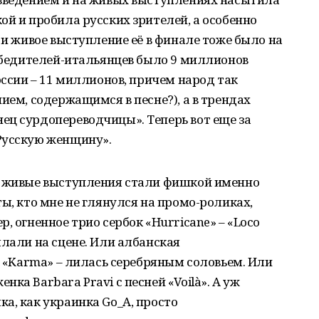
ой и пробила русских зрителей, а особенно
 и живое выступление её в финале тоже было на
победителей-итальянцев было 9 миллионов
оссии – 11 миллионов, причем народ так
ием, содержащимся в песне?), а в трендах
ец сурдопереводчицы». Теперь вот еще за
Русскую женщину».
е живые выступления стали фишкой именно
ы, кто мне не глянулся на промо-роликах,
, огненное трио сербок «Hurricane» – «Loco
ылали на сцене. Или албанская
– «Karma» – лилась серебряным соловьем. Или
ка Barbara Pravi с песней «Voilà». А уж
а, как украинка Go_A, просто