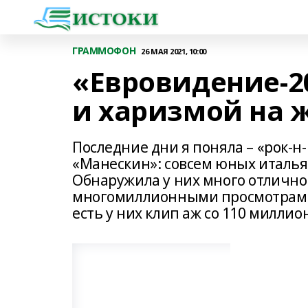
ГРАММОФОН
26 МАЯ 2021, 10:00
«Евровидение-2
и харизмой на 
Последние дни я поняла – «рок-н
«Манескин»: совсем юных итальян
Обнаружила у них много отличной
многомиллионными просмотрами. 
есть у них клип аж со 110 милли