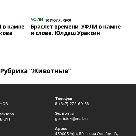
УФЛИ
20 ИЮЛЯ , 09:00
 в камне
Браслет времени: УФЛИ в камне
кова
и слове. Юлдаш Ураксин
Рубрика "Животные"
Телефон
ИНОВ
8-(347) 272-60-66
Эл. почта
дактора
gaz_istoki@mail.ru
ОВКИН
Адрес
450005 Уфа, 50-летия Октября 13,