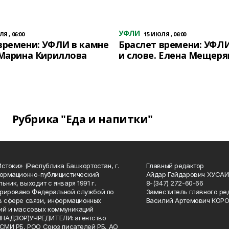
УФЛИ
Я , 06:00
15 ИЮЛЯ , 06:00
времени: УФЛИ в камне
Браслет времени: УФЛИ
 Марина Кириллова
и слове. Елена Мещеря
Рубрика "Еда и напитки"
Истоки» (Республика Башкортостан, г.
Главный редактор
формационно-публицистический
Айдар Гайдарович ХУСА
ьник, выходит с января 1991 г.
8-(347) 272-60-66
рировано Федеральной службой по
Заместитель главного ре
в сфере связи, информационных
Василий Артемович КОР
ий и массовых коммуникаций
НАДЗОР)УЧРЕДИТЕЛИ: агентство
 СМИ РБ, РОО Союз писателей РБ, АО