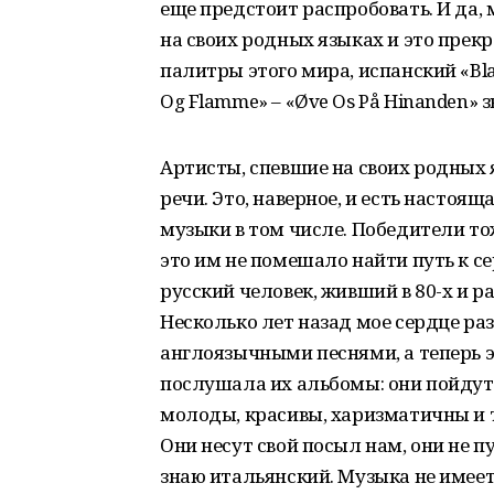
еще предстоит распробовать. И да, 
на своих родных языках и это прек
палитры этого мира, испанский «Bla
Og Flamme» – «Øve Os På Hinanden» 
Артисты, спевшие на своих родных 
речи. Это, наверное, и есть настоя
музыки в том числе. Победители то
это им не помешало найти путь к с
русский человек, живший в 80-х и р
Несколько лет назад мое сердце ра
англоязычными песнями, а теперь эт
послушала их альбомы: они пойдут
молоды, красивы, харизматичны и 
Они несут свой посыл нам, они не пу
знаю итальянский. Музыка не имеет