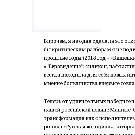
Впрочем, я не одна сделала это от
бы критическим разборам я не подв
прошлые годы (2018 год – «Вишенки 
«”Евровидение”: силикон, нафталин 
всегда находила для себя новых инт
мнение большинства впервые совпа
Теперь от удивительных победителе
нашей российской певице Маниже. 
трансформация как с исполнителем 
ролика «Русская женщина», которы
подросла как артистка с этим про