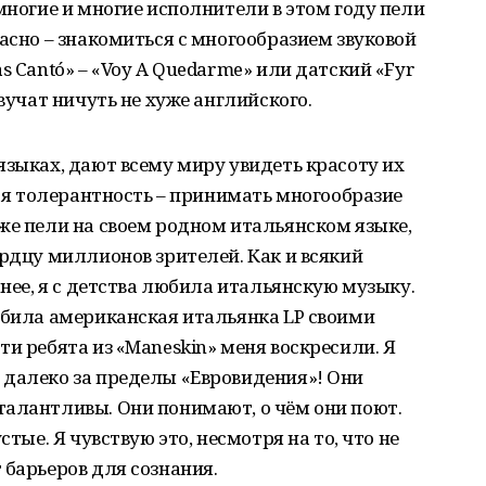
многие и многие исполнители в этом году пели
расно – знакомиться с многообразием звуковой
s Cantó» – «Voy A Quedarme» или датский «Fyr
звучат ничуть не хуже английского.
языках, дают всему миру увидеть красоту их
щая толерантность – принимать многообразие
же пели на своем родном итальянском языке,
ердцу миллионов зрителей. Как и всякий
анее, я с детства любила итальянскую музыку.
збила американская итальянка LP своими
и ребята из «Maneskin» меня воскресили. Я
 далеко за пределы «Евровидения»! Они
талантливы. Они понимают, о чём они поют.
стые. Я чувствую это, несмотря на то, что не
 барьеров для сознания.