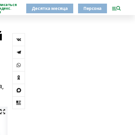
писаться
Десятка месяца
Персона
ндекс.
н
й
я,