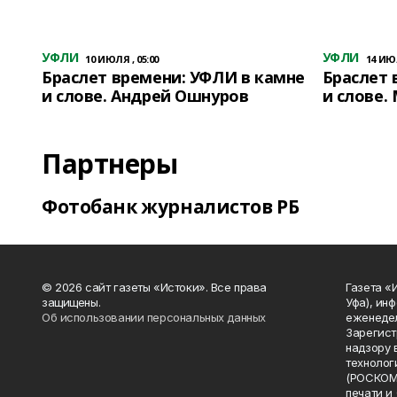
УФЛИ
УФЛИ
10 ИЮЛЯ , 05:00
14 ИЮЛ
Браслет времени: УФЛИ в камне
Браслет 
и слове. Андрей Ошнуров
и слове.
Партнеры
Фотобанк журналистов РБ
© 2026 сайт газеты «Истоки». Все права
Газета «
защищены.
Уфа), ин
Об использовании персональных данных
еженедел
Зарегист
надзору 
технолог
(РОСКОМ
печати и