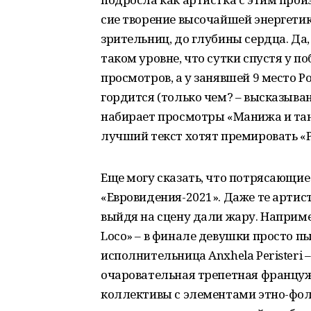
сие творение высочайшей энергетик
зрительниц, до глубины сердца. Да,
таком уровне, что сутки спустя у 
просмотров, а у занявшей 9 место Р
гордится (только чем? – высказыван
набирает просмотры «Манижа и тан
лучший текст хотят премировать «
Еще могу сказать, что потрясающи
«Евровидения-2021». Даже те артист
выйдя на сцену дали жару. Например
Loco» – в финале девушки просто п
исполнительница Anxhela Peristeri 
очаровательная трепетная францужен
коллективы с элементами этно-фолк