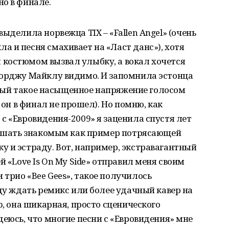
о в финале.
ыделила норвежца TIX – «Fallen Angel» (очень
 и песня смахивает на «Ласт данс»), хотя
костюмом вызвал улыбку, а вокал хочется
жорджу Майклу видимо. И запомнила эстонца
торый такое насыщенное напряжение голосом
 он в финал не прошел). Но помню, как
с «Евровидения-2009» я заценила спустя лет
слушать знакомым как пример потрясающей
 и эстраду. Вот, например, экстравагантный
й «Love Is On My Side» отправил меня своим
трио «Bee Gees», такое получилось
уду ждать ремикс или более удачный кавер на
p, она шикарная, просто сценического
деюсь, что многие песни с «Евровидения» мне