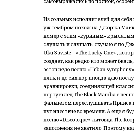
самовыражались по полной, особенн
Из сольных исполнителей для себя в
уж тембром похож на Джоржа Майкла
номер с этим «куриным» крылатым 
слушать и слушать, скучаю я по Д
Uku Suviste – «The Lucky One» , ко
создает, как редко кто может (жаль,
эстонскую песню «Urban symphony» 
пять, и до сих пор иногда даю по
аранжировки, соединяющей классику
португалец The Black Mamba с песне
фальцетом переслушивать Принса и 
путешествие во времени. А еще я б
песню «Discoteque» литовца The Roo
заполнения не хватило. Поэтому на