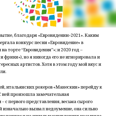
крытие, благодаря «Евровидению-2021». Каким
ергала конкурс песни «Евровидение» в
на торте “Евровидения”»; и 2020 год –
и фрики»), но я никогда его не игнорировала и
ересных артистов. Хотя в этом году мой вкус и
ли.
й, итальянских рокеров «Манескин» перейду к
С ней произошла замечательная
– с первого представления, весьма сырого
й изначально вызвал недоумение, она сильно
изведением и на живых выступлениях насытила