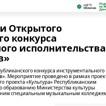
Под
+23 °С
на Я
Облачно
Дзе
и Открытого
го конкурса
ого исполнительства
в»
убликанского конкурса инструментального
в». Мероприятие проведено в рамках проек
о проекта «Культура» Республиканским
о образованию Министерства культуры
дним специальным музыкальным колледже