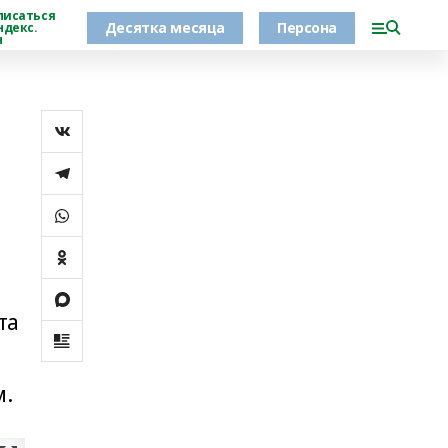
писаться
Десятка месяца
Персона
ндекс.
н
та
м.