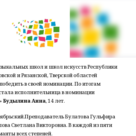
музыкальных школ и школ искусств Республики
вской и Рязанской, Тверской областей
 победить в своей номинации. По итогам
стала исполнительница в номинации
»
Будылина Анна
, 14 лет.
тябрьский.Преподаватель Булатова Гульфира
ова Светлана Викторовна. В каждой из пяти
манты всех степеней.