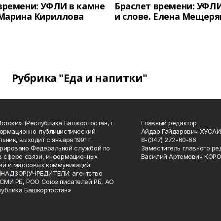
времени: УФЛИ в камне
Браслет времени: УФЛИ
 Марина Кириллова
и слове. Елена Мещеря
Рубрика "Еда и напитки"
Истоки» (Республика Башкортостан, г.
Главный редактор
формационно-публицистический
Айдар Гайдарович ХУСА
ьник, выходит с января 1991 г.
8-(347) 272-60-66
рировано Федеральной службой по
Заместитель главного ре
в сфере связи, информационных
Василий Артемович КОР
ий и массовых коммуникаций
НАДЗОР)УЧРЕДИТЕЛИ: агентство
 СМИ РБ, РОО Союз писателей РБ, АО
публика Башкортостан»