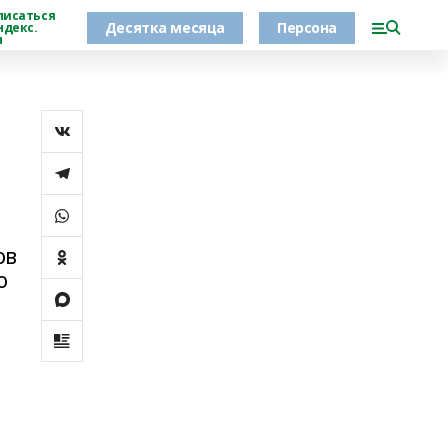
писаться
Десятка месяца
Персона
ндекс.
н
ов
о