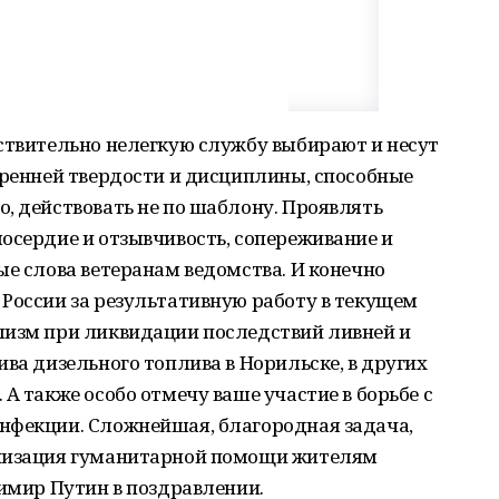
ствительно нелегкую службу выбирают и несут
тренней твердости и дисциплины, способные
, действовать не по шаблону. Проявлять
осердие и отзывчивость, сопереживание и
ые слова ветеранам ведомства. И конечно
России за результативную работу в текущем
лизм при ликвидации последствий ливней и
ива дизельного топлива в Норильске, в других
А также особо отмечу ваше участие в борьбе с
нфекции. Сложнейшая, благородная задача,
анизация гуманитарной помощи жителям
димир Путин в поздравлении.