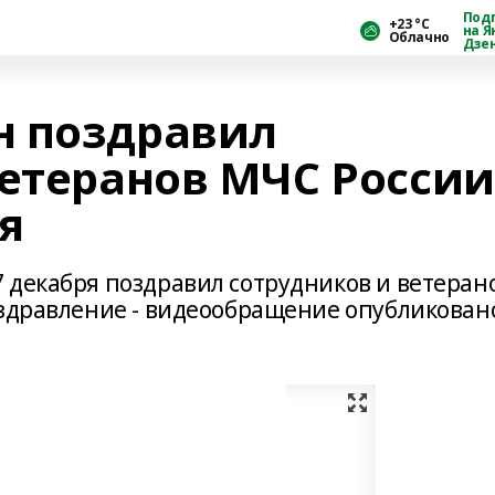
Под
+23 °С
на Я
Облачно
Дзе
н поздравил
ветеранов МЧС России
я
 декабря поздравил сотрудников и ветеран
оздравление - видеообращение опубликован