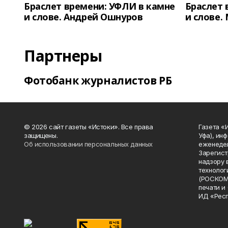
Браслет времени: УФЛИ в камне
Браслет 
и слове. Андрей Ошнуров
и слове.
Партнеры
Фотобанк журналистов РБ
© 2026 сайт газеты «Истоки». Все права
Газета «
защищены.
Уфа), ин
Об использовании персональных данных
еженедел
Зарегист
надзору 
технолог
(РОСКОМ
печати и
ИД «Рес