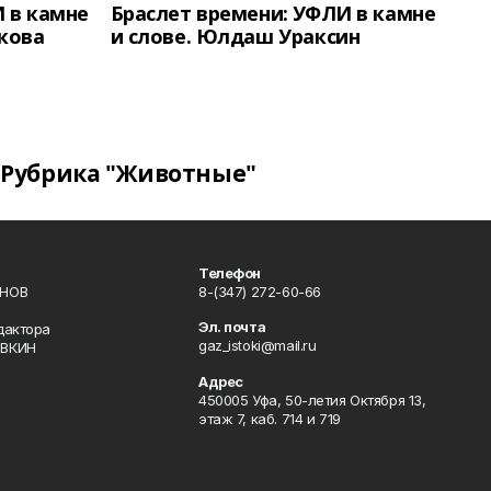
 в камне
Браслет времени: УФЛИ в камне
кова
и слове. Юлдаш Ураксин
Рубрика "Животные"
Телефон
ИНОВ
8-(347) 272-60-66
Эл. почта
дактора
gaz_istoki@mail.ru
ОВКИН
Адрес
450005 Уфа, 50-летия Октября 13,
этаж 7, каб. 714 и 719