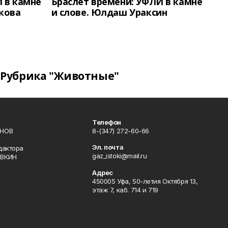
 в камне
Браслет времени: УФЛИ в камне
кова
и слове. Юлдаш Ураксин
Рубрика "Животные"
Телефон
ИНОВ
8-(347) 272-60-66
Эл. почта
дактора
gaz_istoki@mail.ru
ОВКИН
Адрес
450005 Уфа, 50-летия Октября 13,
этаж 7, каб. 714 и 719