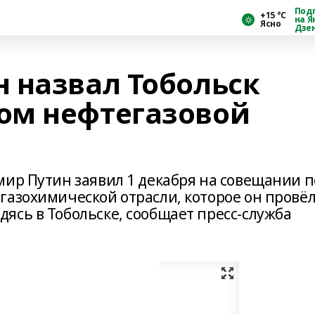
Под
+15 °С
на Я
Ясно
Дзе
 назвал Тобольск
ом нефтегазовой
мир Путин заявил 1 декабря на совещании п
газохимической отрасли, которое он провёл
ясь в Тобольске, сообщает пресс-служба