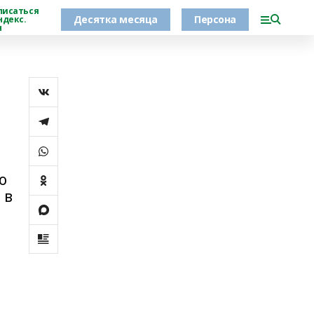
писаться
Десятка месяца
Персона
ндекс.
н
о
 в