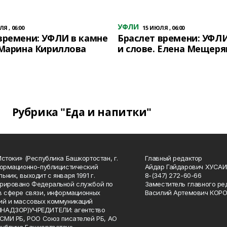
УФЛИ
Я , 06:00
15 ИЮЛЯ , 06:00
времени: УФЛИ в камне
Браслет времени: УФЛИ
 Марина Кириллова
и слове. Елена Мещеря
Рубрика "Еда и напитки"
Истоки» (Республика Башкортостан, г.
Главный редактор
формационно-публицистический
Айдар Гайдарович ХУСА
ьник, выходит с января 1991 г.
8-(347) 272-60-66
рировано Федеральной службой по
Заместитель главного ре
в сфере связи, информационных
Василий Артемович КОР
ий и массовых коммуникаций
НАДЗОР)УЧРЕДИТЕЛИ: агентство
 СМИ РБ, РОО Союз писателей РБ, АО