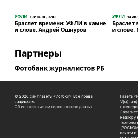
УФЛИ
УФЛИ
10 ИЮЛЯ , 05:00
14 ИЮЛ
Браслет времени: УФЛИ в камне
Браслет 
и слове. Андрей Ошнуров
и слове.
Партнеры
Фотобанк журналистов РБ
© 2026 сайт газеты «Истоки». Все права
Газета «
защищены.
Уфа), ин
Об использовании персональных данных
еженедел
Зарегист
надзору 
технолог
(РОСКОМ
печати и