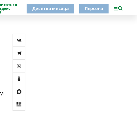
писаться
Десятка месяца
Персона
ндекс.
н
е
ым