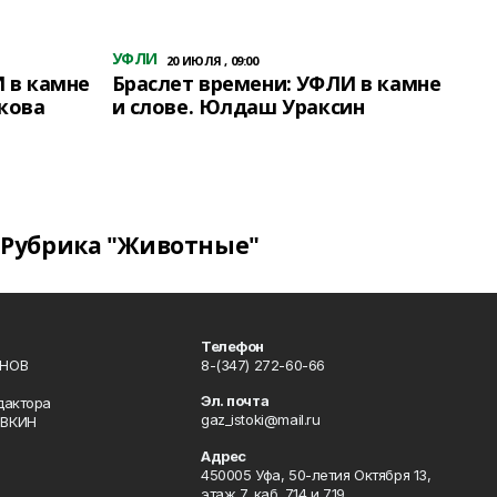
УФЛИ
20 ИЮЛЯ , 09:00
 в камне
Браслет времени: УФЛИ в камне
кова
и слове. Юлдаш Ураксин
Рубрика "Животные"
Телефон
ИНОВ
8-(347) 272-60-66
Эл. почта
дактора
gaz_istoki@mail.ru
ОВКИН
Адрес
450005 Уфа, 50-летия Октября 13,
этаж 7, каб. 714 и 719