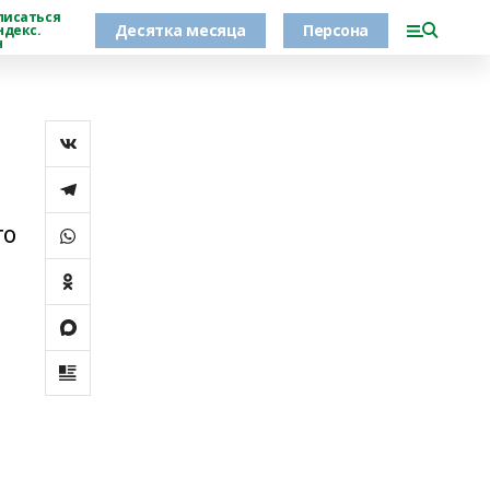
писаться
Десятка месяца
Персона
ндекс.
н
го