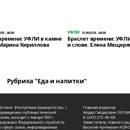
УФЛИ
Я , 06:00
15 ИЮЛЯ , 06:00
времени: УФЛИ в камне
Браслет времени: УФЛИ
 Марина Кириллова
и слове. Елена Мещеря
Рубрика "Еда и напитки"
Истоки» (Республика Башкортостан, г.
Главный редактор
формационно-публицистический
Айдар Гайдарович ХУСА
ьник, выходит с января 1991 г.
8-(347) 272-60-66
рировано Федеральной службой по
Заместитель главного ре
в сфере связи, информационных
Василий Артемович КОР