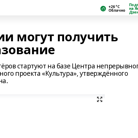
Под
+26 °С
на Я
Облачно
Дзе
и могут получить
азование
тёров стартуют на базе Центра непрерывно
ного проекта «Культура», утверждённого
на.