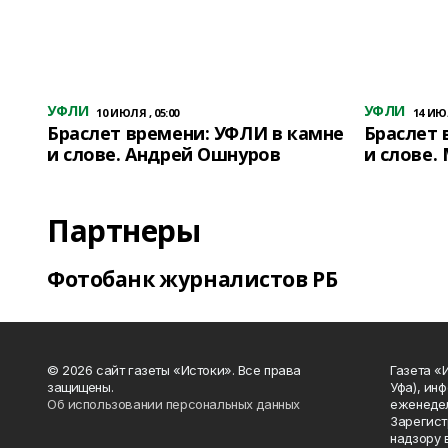
УФЛИ
УФЛИ
10 ИЮЛЯ , 05:00
14 ИЮЛ
Браслет времени: УФЛИ в камне
Браслет 
и слове. Андрей Ошнуров
и слове.
Партнеры
Фотобанк журналистов РБ
© 2026 сайт газеты «Истоки». Все права
Газета «
защищены.
Уфа), ин
Об использовании персональных данных
еженедел
Зарегист
надзору 