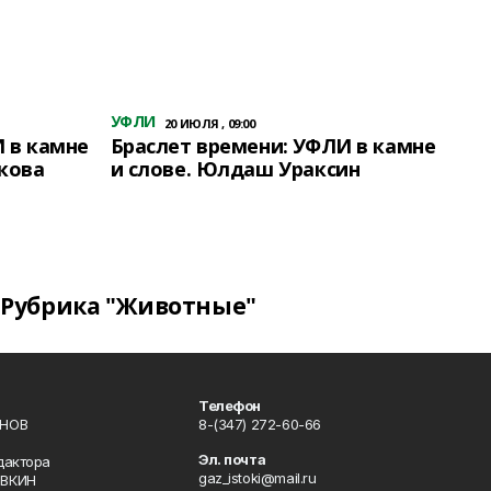
УФЛИ
20 ИЮЛЯ , 09:00
 в камне
Браслет времени: УФЛИ в камне
кова
и слове. Юлдаш Ураксин
Рубрика "Животные"
Телефон
ИНОВ
8-(347) 272-60-66
Эл. почта
дактора
gaz_istoki@mail.ru
ОВКИН