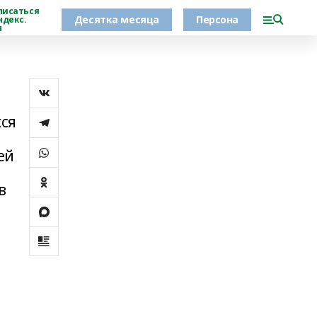
писаться
Десятка месяца
Персона
ндекс.
н
хся
ей
в