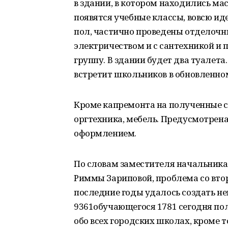
в здании, в котором находились ма
появятся учебные классы, вовсю ид
пол, частично проведены отделочны
электричеством и с сантехникой и
группу. В здании будет два туалета
встретит школьников в обновленном
Кроме капремонта на полученные с
оргтехника, мебель. Предусмотрена
оформлением.
По словам заместителя начальника
Риммы Зариповой, проблема со втор
последние годы удалось создать н
9361обучающегося 1781 сегодня пол
обо всех городских школах, кроме т