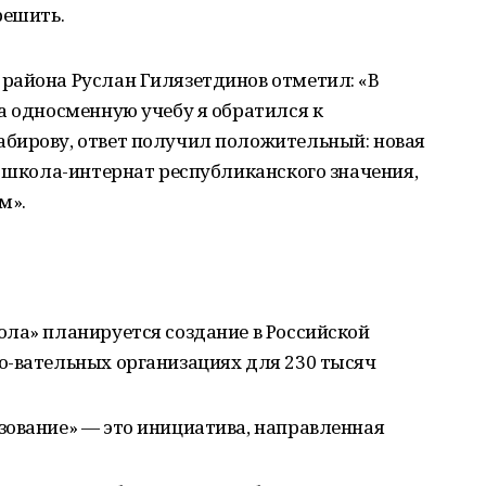
решить.
района Руслан Гилязетдинов отметил: «В
а односменную учебу я обратился к
бирову, ответ получил положительный: новая
а школа-интернат республиканского значения,
м».
ола» планируется создание в Российской
о-вательных организациях для 230 тысяч
зование» — это инициатива, направленная