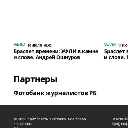
УФЛИ
УФЛИ
10 ИЮЛЯ , 05:00
14 ИЮЛ
Браслет времени: УФЛИ в камне
Браслет 
и слове. Андрей Ошнуров
и слове.
Партнеры
Фотобанк журналистов РБ
© 2026 сайт газеты «Истоки». Все права
Газета «
защищены.
Уфа), ин