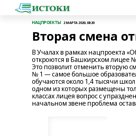
НАЦПРОЕКТЫ
2 МАРТА 2020, 08:20
Вторая смена о
В Учалах в рамках нацпроекта «О
откроются в Башкирском лицее №
Это позволит отменить вторую с
№ 1 — самое большое образовате
обу­чаются около 1,4 тысячи шко
одном из которых размещены тол
классах лицея вопрос с упраздне
начальном звене проблема остав