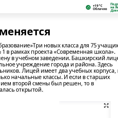
Под
+19 °С
на Я
Облачно
Дзе
тменяется
бразование»Три новых класса для 75 учащи
 1 в рамках проекта «Современная школа».
мену в учебном заведении. Башкирский лиц
льное учреждение города и района. Здесь
льников. Лицей имеет два учебных корпуса, 
ько начальные классы. И если в старших
нием второй смены был решен, то в
алась открытой.