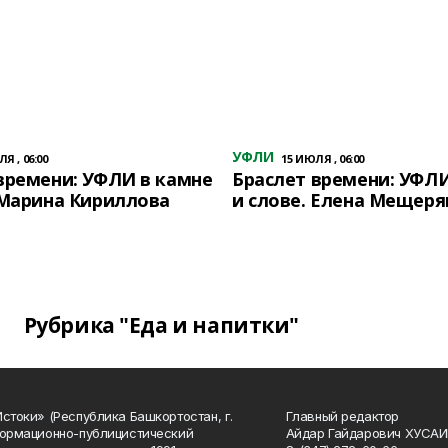
УФЛИ
Я , 06:00
15 ИЮЛЯ , 06:00
времени: УФЛИ в камне
Браслет времени: УФЛИ
 Марина Кириллова
и слове. Елена Мещеря
Рубрика "Еда и напитки"
Истоки» (Республика Башкортостан, г.
Главный редактор
формационно-публицистический
Айдар Гайдарович ХУСА