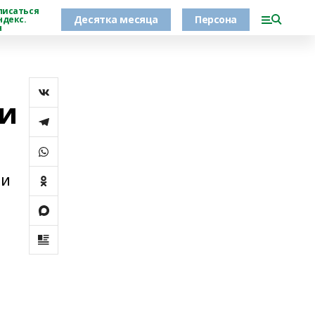
писаться
Десятка месяца
Персона
ндекс.
н
ли
 и