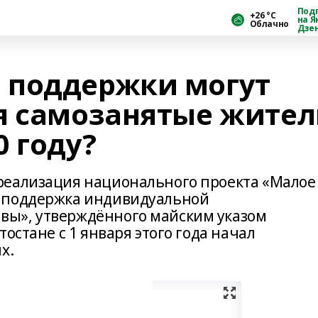
Под
+26 °С
на Я
Облачно
Дзе
 поддержки могут
я самозанятые жите
 году?
реализация национального проекта «Малое
 поддержка индивидуальной
ы», утверждённого майским указом
остане с 1 января этого года начал
х.