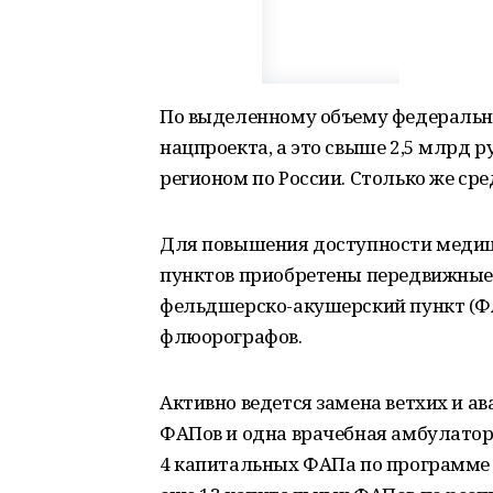
По выделенному объему федеральн
нацпроекта, а это свыше 2,5 млрд 
регионом по России. Столько же ср
Для повышения доступности меди
пунктов приобретены передвижные
фельдшерско-акушерский пункт (ФА
флюорографов.
Активно ведется замена ветхих и ав
ФАПов и одна врачебная амбулатор
4 капитальных ФАПа по программе 