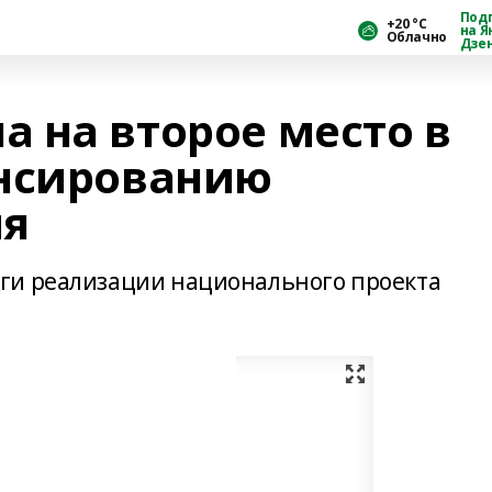
Под
+20 °С
на Я
Облачно
Дзе
 на второе место в
ансированию
ия
ги реализации национального проекта