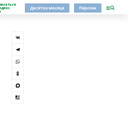
писаться
Десятка месяца
Персона
ндекс.
н